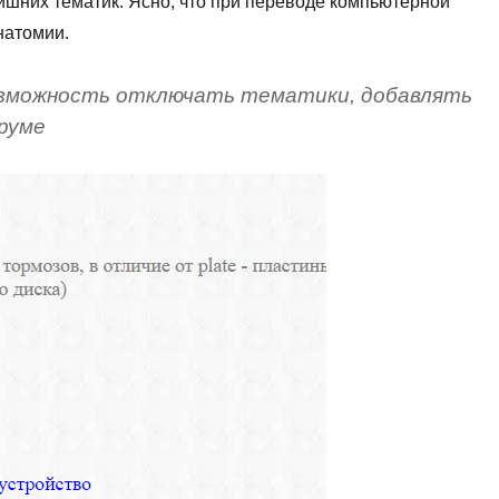
ишних тематик. Ясно, что при переводе компьютерной
натомии.
возможность отключать тематики, добавлять
руме