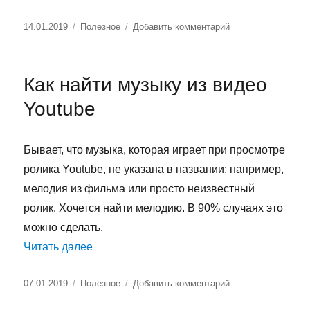
Опубликовано
Рубрики
к
14.01.2019
Полезное
Добавить комментарий
записи
Пенсионные
мошенники,
Как найти музыку из видео
кто
звонил
Youtube
с
8126027058,
4954324994
Бывает, что музыка, которая играет при просмотре
ролика Youtube, не указана в названии: например,
мелодия из фильма или просто неизвестный
ролик. Хочется найти мелодию. В 90% случаях это
можно сделать.
«Как найти музыку из видео Youtube»
Читать далее
Опубликовано
Рубрики
к
07.01.2019
Полезное
Добавить комментарий
записи