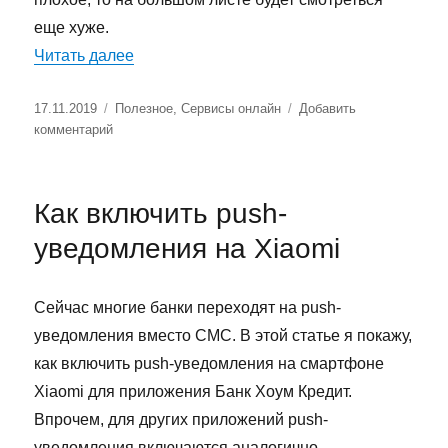
еще хуже.
«Размеры фотографий для печати»
Читать далее
Опубликовано
Рубрики
17.11.2019
Полезное
,
Сервисы онлайн
Добавить
к
комментарий
записи
Размеры
фотографий
Как включить push-
для
печати
уведомления на Xiaomi
Сейчас многие банки переходят на push-
уведомления вместо СМС. В этой статье я покажу,
как включить push-уведомления на смартфоне
Xiaomi для приложения Банк Хоум Кредит.
Впрочем, для других приложений push-
уведомления включаются аналогично.