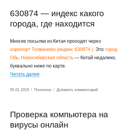
Как
найти
630874 — индекс какого
музыку
из
города, где находится
видео
Youtube
Многие посылки из Китая проходят через
аэропорт Толмачево (индекс 630874 ).
Это
город
Обь, Новосибирская область
— Китай недалеко,
буквально ниже по карте.
«630874 — индекс какого города, где нах
Читать далее
Опубликовано
Рубрики
к
05.01.2019
Полезное
Добавить комментарий
записи
630874
—
Проверка компьютера на
индекс
какого
вирусы онлайн
города,