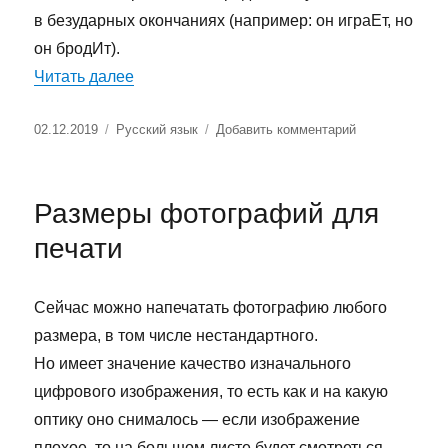
в безударных окончаниях (например: он играЕт, но
он бродИт).
«Спряжение глаголов: правило в русском
Читать далее
Опубликовано
Рубрики
к
02.12.2019
Русский язык
Добавить комментарий
записи
Спряжение
глаголов:
Размеры фотографий для
правило
в
печати
русском
языке
Сейчас можно напечатать фотографию любого
размера, в том числе нестандартного.
Но имеет значение качество изначального
цифрового изображения, то есть как и на какую
оптику оно снималось — если изображение
плохое, то на большом листе будет смотреться