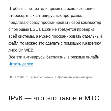
где
находится
Чтобы вы не тратили время на использование
второсортных антивирусных программ,
предлагаю сразу просканировать свой компьютер
с помощью ESET. Если не требуется проверка
всей системы, а нужно просканировать отдельный
файл, то можно это сделать с помощью Kaspersky
либо Dr. WEB.
Все эти антивирусы бесплатны в режиме онлайн.
«Проверка компьютера на вирусы онлай
Читать далее
Опубликовано
Рубрики
к
28.11.2018
Сервисы онлайн
Добавить комментарий
записи
Проверка
компьютера
IPv6 — что это такое в МТС
на
вирусы
онлайн