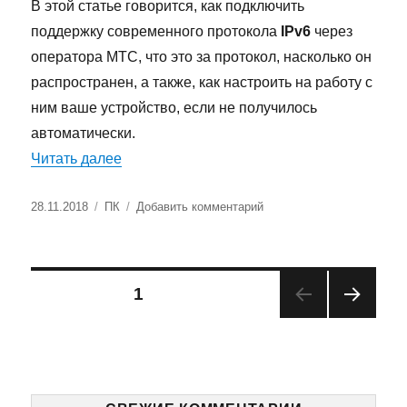
В этой статье говорится, как подключить
поддержку современного протокола
IPv6
через
оператора МТС, что это за протокол, насколько он
распространен, а также, как настроить на работу с
ним ваше устройство, если не получилось
автоматически.
«IPv6 — что это такое в МТС»
Читать далее
Опубликовано
Рубрики
к
28.11.2018
ПК
Добавить комментарий
записи
IPv6
—
что
Пагинация
СТРАНИЦА
1
это
такое
СЛЕД
записей
в
УЮЩ
МТС
АЯ
СТРА
НИЦ