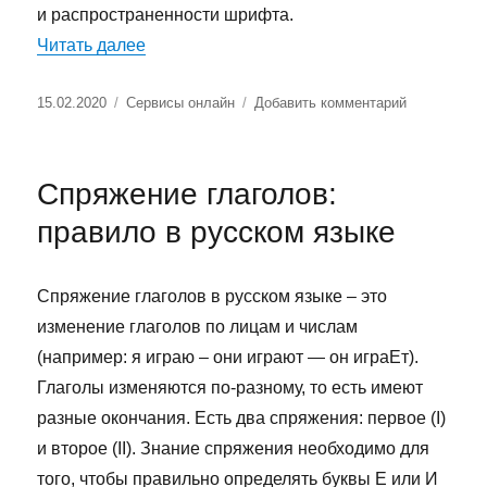
и распространенности шрифта.
«Определить шрифт по картинке онлайн»
Читать далее
Опубликовано
Рубрики
к
15.02.2020
Сервисы онлайн
Добавить комментарий
записи
Определить
шрифт
Спряжение глаголов:
по
картинке
правило в русском языке
онлайн
Спряжение глаголов в русском языке – это
изменение глаголов по лицам и числам
(например: я играю – они играют — он играЕт).
Глаголы изменяются по-разному, то есть имеют
разные окончания. Есть два спряжения: первое (І)
и второе (ІІ). Знание спряжения необходимо для
того, чтобы правильно определять буквы Е или И