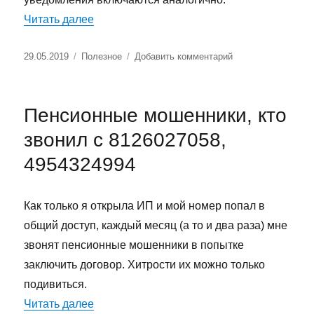
«Как включить push-уведомления на Xiao
Читать далее
Опубликовано
Рубрики
к
29.05.2019
Полезное
Добавить комментарий
записи
Как
включить
Пенсионные мошенники, кто
push-
уведомления
звонил с 8126027058,
на
4954324994
Xiaomi
Как только я открыла ИП и мой номер попал в
общий доступ, каждый месяц (а то и два раза) мне
звонят пенсионные мошенники в попытке
заключить договор. Хитрости их можно только
подивиться.
«Пенсионные мошенники, кто звонил с 8
Читать далее