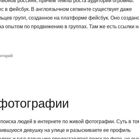
лионов россиян, причем темпы роста аудитории огромны:
ес в фейсбук. В англоязычном сегменте существует даже
льцев групп, созданное на платформе фейсбук. Оно создан
а опытом по продвижению в группах. Там же есть ссылки н
.
к
нтарий
записи
Как
раскрутить
группу
в
Фейсбук
о фотографии
оиска людей в интернете по живой фотографии. Суть в то
вившуюся девушку на улице и разыскиваете ее профиль
ндекс и гугл давно уже предоставляют поиск по фото, но он