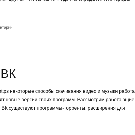
cebook»
к
нтарий
записи
Как
найти
человека
по
городу
 ВК
в
Facebook
ttps некоторые способы скачивания видео и музыки работа
стят новые версии своих программ. Рассмотрим работающие
 с ВК существуют программы-торренты, расширения для