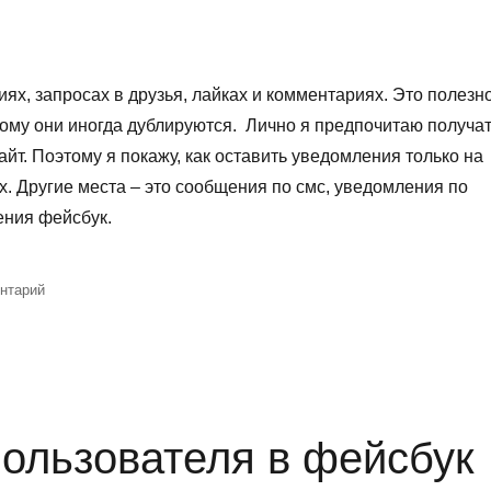
х, запросах в друзья, лайках и комментариях. Это полезно
тому они иногда дублируются. Лично я предпочитаю получа
айт. Поэтому я покажу, как оставить уведомления только на
ах. Другие места – это сообщения по смс, уведомления по
ения фейсбук.
к»
к
нтарий
записи
Как
удалить
уведомления
в
фейсбук
пользователя в фейсбук