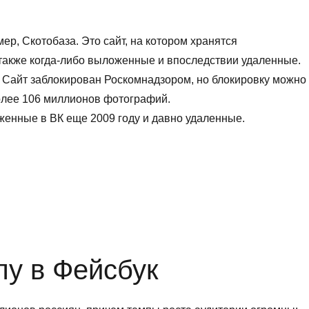
ер, Скотобаза. Это сайт, на котором хранятся
также когда-либо выложенные и впоследствии удаленные.
 Сайт заблокирован Роскомнадзором, но блокировку можно
олее 106 миллионов фотографий.
женные в ВК еще 2009 году и давно удаленные.
д блокировки в 2017»
аза: что
и
пу в Фейсбук
овки