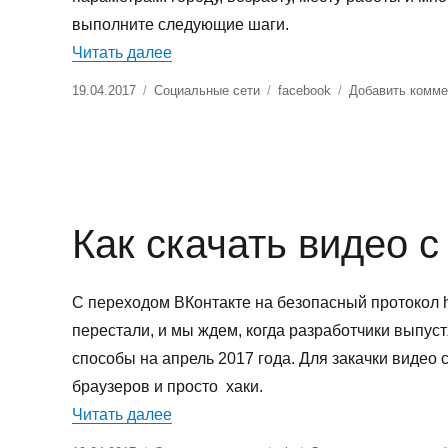
выполните следующие шаги.
«Как найти человека по городу в Fa
Читать далее
Опубликовано
Рубрики
Метки
19.04.2017
Социальные сети
facebook
Добавить комме
Как скачать видео с
С переходом ВКонтакте на безопасный протокол h
перестали, и мы ждем, когда разработчики выпу
способы на апрель 2017 года. Для закачки видео
браузеров и просто хаки.
«Как скачать видео с ВК»
Читать далее