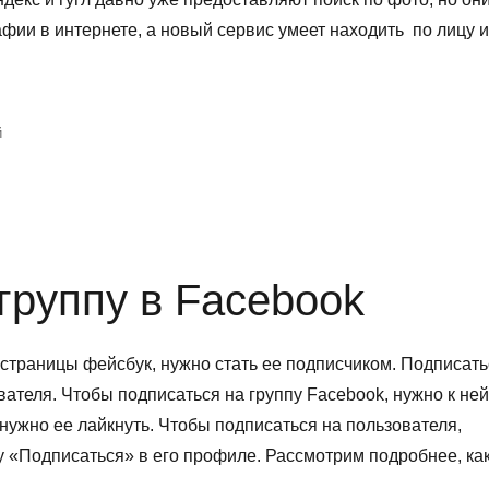
фии в интернете, а новый сервис умеет находить по лицу и
к
й
записи
Find
Face:
поиск
по
фотографии
группу в Facebook
 страницы фейсбук, нужно стать ее подписчиком. Подписать
вателя. Чтобы подписаться на группу Facebook, нужно к ней
нужно ее лайкнуть. Чтобы подписаться на пользователя,
ку «Подписаться» в его профиле. Рассмотрим подробнее, ка