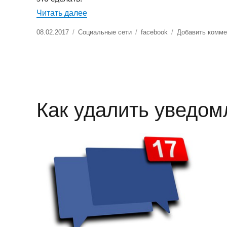
«Как подписаться на группу в Faceb
Читать далее
Опубликовано
Рубрики
Метки
08.02.2017
Социальные сети
facebook
Добавить комме
Как удалить уведом