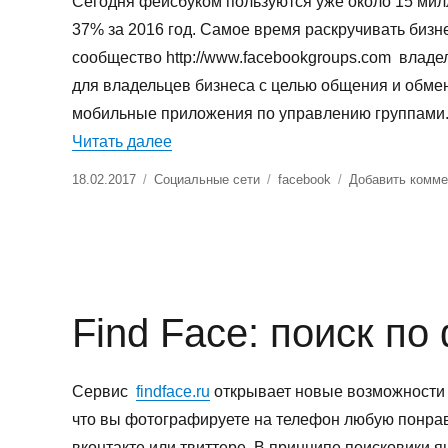
Сегодня фейсбуком пользуются уже около 15 мил
37% за 2016 год. Самое время раскручивать бизн
сообщество http://www.facebookgroups.com владе
для владельцев бизнеса с целью общения и обмен
мобильные приложения по управлению группами
«Как раскрутить группу в Фейсбук»
Читать далее
Опубликовано
Рубрики
Метки
18.02.2017
Социальные сети
facebook
Добавить комме
Find Face: поиск п
Сервис
findface.ru
открывает новые возможности п
что вы фотографируете на телефон любую понра
вконтакте или твиттере. В принципе поисковики я