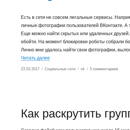
Есть в сети не совсем легальные сервисы. Наприм
личные фотографии пользователей ВКонтакте. А 
Еще можно найти скрытых или удаленных друзей.
обойти. На момент блокировки роботы собрали б
Лично мне удалось найти свои фотографии, выло
«Скотобаза: что это, аналоги и обхо
Читать далее
Опубликовано
Рубрики
Метки
к
23.03.2017
Социальные сети
vk
5 комментариев
записи
Скотоб
это,
аналог
и
обход
Как раскрутить груп
блокир
в
2017