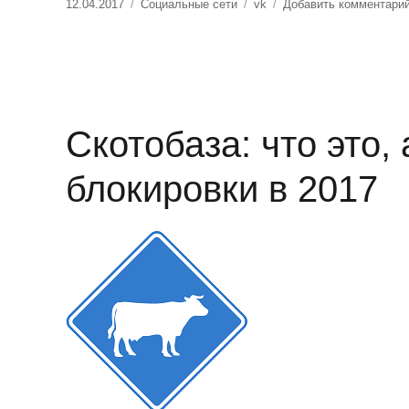
Опубликовано
Рубрики
Метки
12.04.2017
Социальные сети
vk
Добавить комментари
Скотобаза: что это,
блокировки в 2017