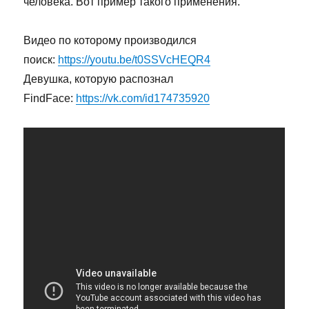
человека. Вот пример такого применения.
Видео по которому производился
поиск:
https://youtu.be/t0SSVcHEQR4
Девушка, которую распознал
FindFace:
https://vk.com/id174735920