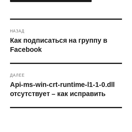
Навигация
НАЗАД
по
Как подписаться на группу в
Предыдущая
запись:
Facebook
записям
ДАЛЕЕ
Api-ms-win-crt-runtime-l1-1-0.dll
Следующая
запись:
отсутствует – как исправить