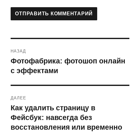
Навигация
НАЗАД
по
Фотофабрика: фотошоп онлайн
Предыдущая
запись:
с эффектами
записям
ДАЛЕЕ
Как удалить страницу в
Следующая
запись:
Фейсбук: навсегда без
восстановления или временно