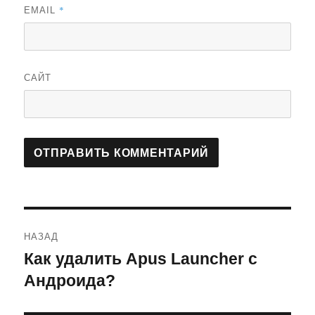
*
EMAIL
САЙТ
Навигация
НАЗАД
по
Как удалить Apus Launcher с
Предыдущая
запись:
Андроида?
записям