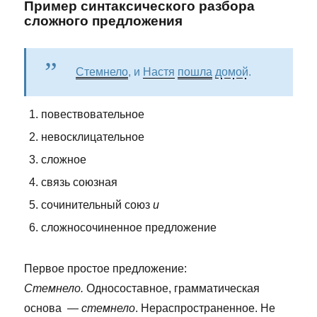
Пример синтаксического разбора
сложного предложения
Стемнело
, и
Настя
пошла
домой
.
повествовательное
невосклицательное
сложное
связь союзная
сочинительный союз
и
сложносочиненное предложение
Первое простое предложение:
Стемнело.
Односоставное, грамматическая
основа —
стемнело
. Нераспространенное. Не