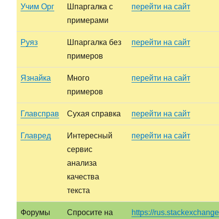
Учим Орг
Шпаргалка с
перейти на сайт
примерами
Руяз
Шпаргалка без
перейти на сайт
примеров
Язнайка
Много
перейти на сайт
примеров
Главсправ
Сухая справка
перейти на сайт
Главред
Интересный
перейти на сайт
сервис
анализа
качества
текста
Форумы
Спросите на
https://rus.stackexchang