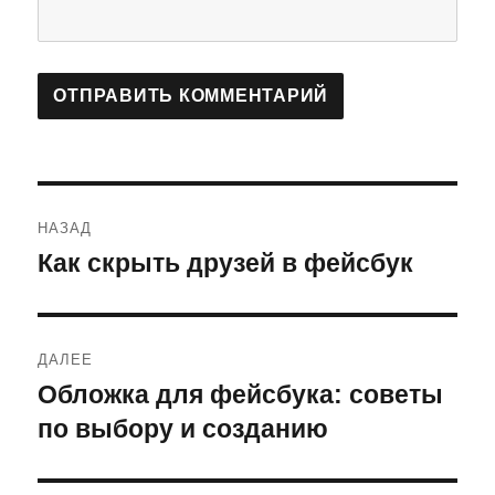
Навигация
НАЗАД
по
Как скрыть друзей в фейсбук
Предыдущая
запись:
записям
ДАЛЕЕ
Обложка для фейсбука: советы
Следующая
запись:
по выбору и созданию