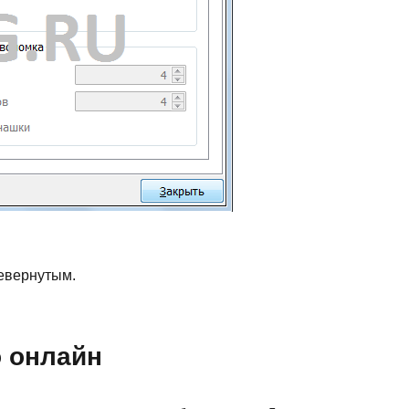
ревернутым.
о онлайн